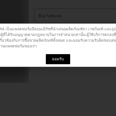
BENZYL
30
Buy 1 pieces
ML
quantity
เป็นแพลตฟอร์มอีคอมเมิร์ซที่นำเสนอผลิตภัณฑ์ยา เวชภัณฑ์ และอุ
Add to cart
ผู้ที่ได้รับอนุญาตตามกฎหมายในการจำหน่ายเท่านั้น ผู้ใช้บริการตกลงที
เกี่ยวข้องกับการซื้อขายผลิตภัณฑ์ทั้งหมด และยอมรับความรับผิดชอบต่
อผ่านแพลตฟอร์มของเรา
SKU
PCU01506
Categories
New
,
ผลิตภัณฑ์ศร
ยอมรับ