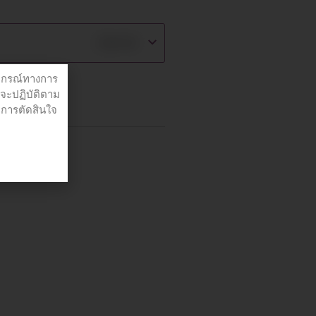
฿
45.00
ปกรณ์ทางการ
่จะปฏิบัติตาม
อการตัดสินใจ
ีษะ