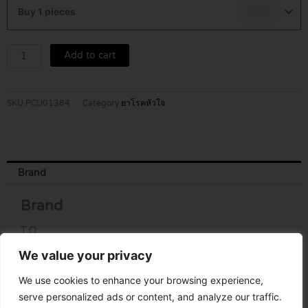
81
Buy 1 pieces
฿
5.00
MG
10*S
(สีชมพู)
Add to cart
quantity
SKU
PCU01384
Category
ยาโรคหัวใจ
Brand
Brand
T.O.
We value your privacy
We use cookies to enhance your browsing experience,
serve personalized ads or content, and analyze our traffic.