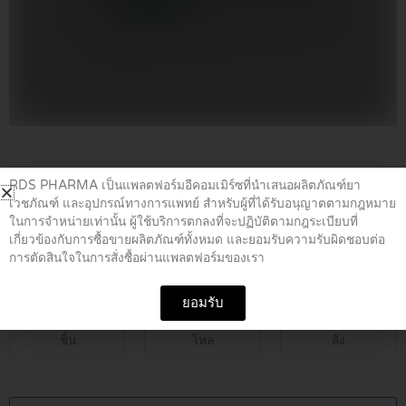
Home
/
ยาโรคหัวใจ
/ ASPIRIN 81 MG 10*S (สีชมพู)
RDS PHARMA เป็นแพลตฟอร์มอีคอมเมิร์ซที่นำเสนอผลิตภัณฑ์ยา
เวชภัณฑ์ และอุปกรณ์ทางการแพทย์ สำหรับผู้ที่ได้รับอนุญาตตามกฎหมาย
ในการจำหน่ายเท่านั้น ผู้ใช้บริการตกลงที่จะปฏิบัติตามกฎระเบียบที่
ASPIRIN 81 MG 10*S (สีชมพู)
เกี่ยวข้องกับการซื้อขายผลิตภัณฑ์ทั้งหมด และยอมรับความรับผิดชอบต่อ
การตัดสินใจในการสั่งซื้อผ่านแพลตฟอร์มของเรา
฿
5.00
ยอมรับ
ชิ้น
โหล
ลัง
ASPIRIN