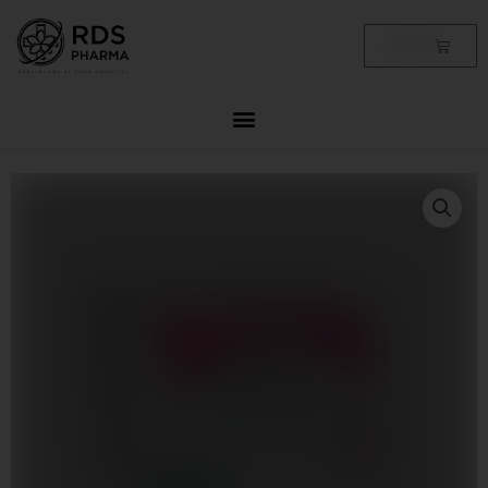
Skip
to
Cart
฿
0.00
content