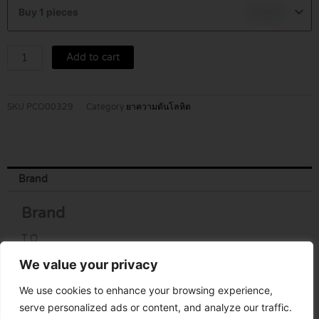
81MG.10'S.
Buy 1 pieces
฿
12.00
(TO)
quantity
Add to cart
SKU
PCO00329
Category
ยาความดันโลหิต
Brand
Brand
T.O.
We value your privacy
We use cookies to enhance your browsing experience,
serve personalized ads or content, and analyze our traffic.