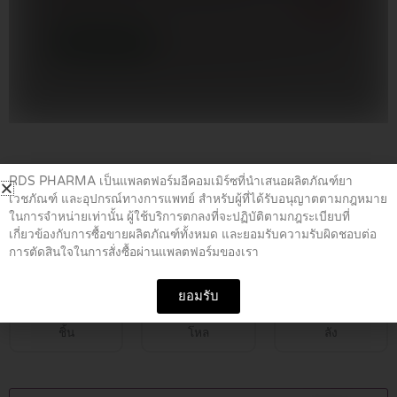
Home
/
ยาความดันโลหิต
/ ASATAB 81MG.10’S.(TO)
RDS PHARMA เป็นแพลตฟอร์มอีคอมเมิร์ซที่นำเสนอผลิตภัณฑ์ยา
เวชภัณฑ์ และอุปกรณ์ทางการแพทย์ สำหรับผู้ที่ได้รับอนุญาตตามกฎหมาย
ในการจำหน่ายเท่านั้น ผู้ใช้บริการตกลงที่จะปฏิบัติตามกฎระเบียบที่
ASATAB 81MG.10’S.(TO)
เกี่ยวข้องกับการซื้อขายผลิตภัณฑ์ทั้งหมด และยอมรับความรับผิดชอบต่อ
การตัดสินใจในการสั่งซื้อผ่านแพลตฟอร์มของเรา
฿
12.00
ยอมรับ
ชิ้น
โหล
ลัง
ASATAB