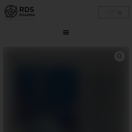
Skip
to
Cart
฿
0.00
content