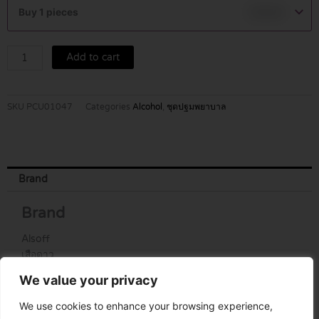
8
Buy 1 pieces
฿
10.00
ก้อน
quantity
Add to cart
SKU
PCU01047
Categories
Alcohol
,
ชุดปฐมพยาบาล
Brand
Brand
Alsoff
เสือดาว
We value your privacy
We use cookies to enhance your browsing experience,