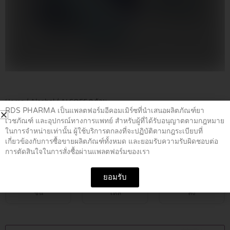
Home
/
Alcohol
/ ALSOFF 8 ก้อน
RDS PHARMA เป็นแพลตฟอร์มอีคอมเมิร์ซที่นำเสนอผลิตภัณฑ์ยา
เวชภัณฑ์ และอุปกรณ์ทางการแพทย์ สำหรับผู้ที่ได้รับอนุญาตตามกฎหมาย
ALSOFF 8 ก้อน
ในการจำหน่ายเท่านั้น ผู้ใช้บริการตกลงที่จะปฏิบัติตามกฎระเบียบที่
เกี่ยวข้องกับการซื้อขายผลิตภัณฑ์ทั้งหมด และยอมรับความรับผิดชอบต่อ
การตัดสินใจในการสั่งซื้อผ่านแพลตฟอร์มของเรา
฿
10.00
ยอมรับ
ชิ้น
โหล
ลัง
ALSOFF