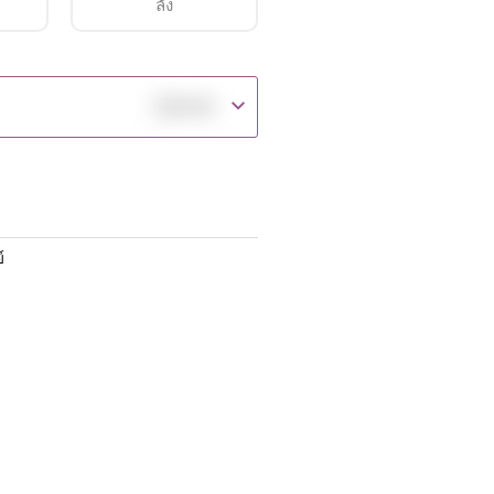
ลัง
฿
20.00
์