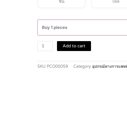
ชิ้น
โหล
3M
NEXCARE
Buy 1 pieces
FIRST
AID
TRANSPORE
Add to cart
0.5"
X
5
SKU
PCO00059
Category
อุปกรณ์ทางการแพทย
YDS
quantity