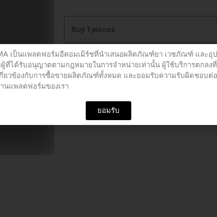
แก้
ไอ
Buy 1 pieces
เอี๊
ยะ
เป็นแพลตฟอร์มอีคอมเมิร์ซที่นำเสนอผลิตภัณฑ์ยา เวชภัณฑ์ และอุ
ปอ
Add to cart
ผู้ที่ได้รับอนุญาตตามกฎหมายในการจำหน่ายเท่านั้น ผู้ใช้บริการตกลงที
ห่อ
เกี่ยวข้องกับการซื้อขายผลิตภัณฑ์ทั้งหมด และยอมรับความรับผิดชอบต่
60มล.
อผ่านแพลตฟอร์มของเรา
quantity
SKU
PCO05790
Category
ยาแก้ไอ ขับเสมหะ
ยอมรับ