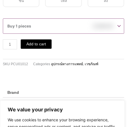
ชิ้น
โหล
ลัง
เครื่อง
วัด
Buy 1 pieces
฿
1,990.00
อุณหภูมิ
หน้า
ผาก+ขา
Add to cart
ตั้ง
lnfrared
thermometer
SKU
PCU01012
Categories
อุปกรณ์ทางการแพทย์
,
เวชภัณฑ์
quantity
Brand
Brand
We value your privacy
No Brand
We use cookies to enhance your browsing experience,
serve personalized ads or content, and analyze our traffic.