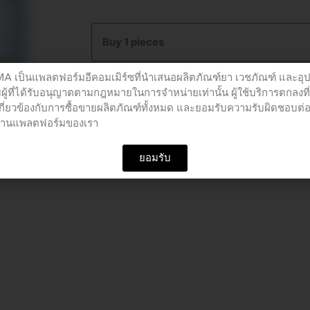
อ้ว
ยอัน
Buy 1 pieces
โอสถ
มะขาม
เป็นแพลตฟอร์มอีคอมเมิร์ซที่นำเสนอผลิตภัณฑ์ยา เวชภัณฑ์ และอุ
ป้อม
Add to cart
ผู้ที่ได้รับอนุญาตตามกฎหมายในการจำหน่ายเท่านั้น ผู้ใช้บริการตกลงที
60CC
เกี่ยวข้องกับการซื้อขายผลิตภัณฑ์ทั้งหมด และยอมรับความรับผิดชอบต่
quantity
อผ่านแพลตฟอร์มของเรา
SKU
PCO07738
Category
สมุนไพร
ยอมรับ