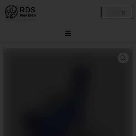
Skip
to
Cart
฿
0.00
content