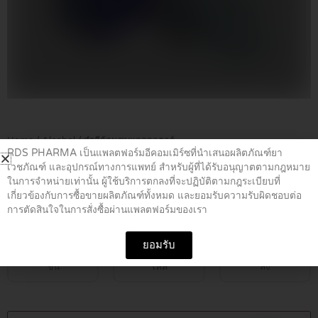
Home
/
Alcohol
/ สำลีก้อนชุบแอลกอฮอร์
RDS PHARMA เป็นแพลตฟอร์มอีคอมเมิร์ซที่นำเสนอผลิตภัณฑ์ยา
เวชภัณฑ์ และอุปกรณ์ทางการแพทย์ สำหรับผู้ที่ได้รับอนุญาตตามกฎหมาย
สำลีก้อนชุบแอลกอฮอร์
ในการจำหน่ายเท่านั้น ผู้ใช้บริการตกลงที่จะปฏิบัติตามกฎระเบียบที่
เกี่ยวข้องกับการซื้อขายผลิตภัณฑ์ทั้งหมด และยอมรับความรับผิดชอบต่อ
การตัดสินใจในการสั่งซื้อผ่านแพลตฟอร์มของเรา
฿
15.00
ยอมรับ
ชิ้น
โหล
ลัง
สำลี