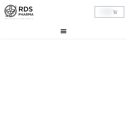
Skip
to
Cart
฿
0.00
content