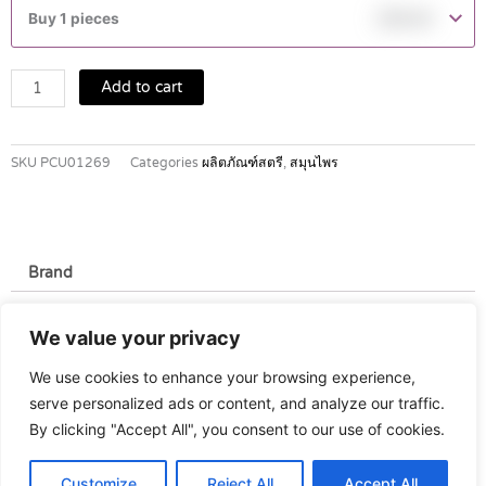
สตรี
Buy 1 pieces
฿
59.00
เล่ง
คุณ
สูตร
Add to cart
ผสม
โสม
250
SKU
PCU01269
Categories
ผลิตภัณฑ์สตรี
,
สมุนไพร
ซีๆ
quantity
Brand
Brand
We value your privacy
เล่งคุณ
We use cookies to enhance your browsing experience,
serve personalized ads or content, and analyze our traffic.
By clicking "Accept All", you consent to our use of cookies.
Customize
Reject All
Accept All