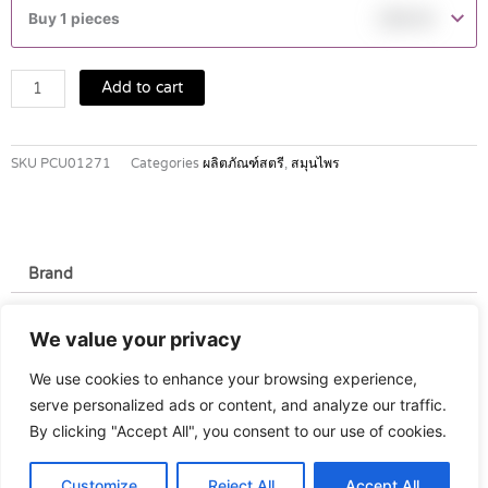
สตรี
Buy 1 pieces
฿
69.00
เล่ง
คุณ
สูตร2
Add to cart
250ซีๆ
quantity
SKU
PCU01271
Categories
ผลิตภัณฑ์สตรี
,
สมุนไพร
Brand
Brand
We value your privacy
เล่งคุณ
We use cookies to enhance your browsing experience,
serve personalized ads or content, and analyze our traffic.
By clicking "Accept All", you consent to our use of cookies.
Customize
Reject All
Accept All