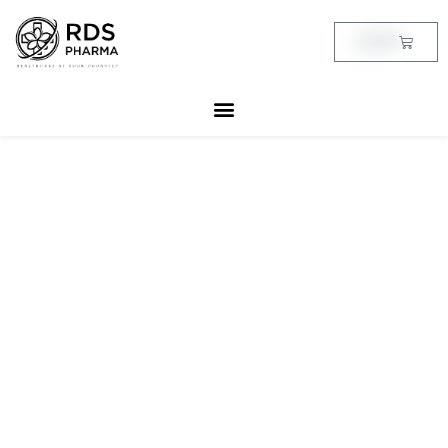
Skip
to
Cart
฿
0.00
content