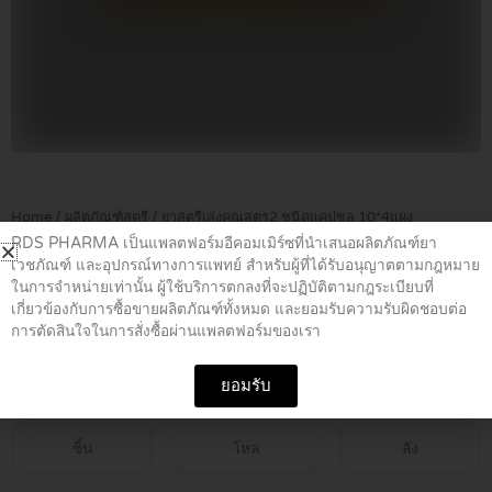
Home
/
ผลิตภัณฑ์สตรี
/ ยาสตรีเล่งคุณสูตร2 ชนิดแคปซูล 10*4แผง
RDS PHARMA เป็นแพลตฟอร์มอีคอมเมิร์ซที่นำเสนอผลิตภัณฑ์ยา
เวชภัณฑ์ และอุปกรณ์ทางการแพทย์ สำหรับผู้ที่ได้รับอนุญาตตามกฎหมาย
ยาสตรีเล่งคุณสูตร2 ชนิดแคปซูล
ในการจำหน่ายเท่านั้น ผู้ใช้บริการตกลงที่จะปฏิบัติตามกฎระเบียบที่
เกี่ยวข้องกับการซื้อขายผลิตภัณฑ์ทั้งหมด และยอมรับความรับผิดชอบต่อ
10*4แผง
การตัดสินใจในการสั่งซื้อผ่านแพลตฟอร์มของเรา
฿
129.00
ยอมรับ
ชิ้น
โหล
ลัง