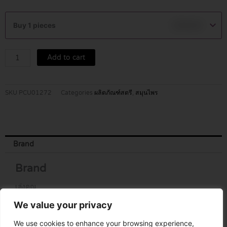
ยา
สตรี
Buy 1 pieces
฿
129.00
เล่ง
คุณ
สูตร2
Add to cart
ชนิด
แคปซูล
10*4แผง
SKU
PCU01272
Categories
ผลิตภัณฑ์สตรี
,
สมุนไพร
quantity
Brand
Brand
เล่งคุณ
We value your privacy
We use cookies to enhance your browsing experience,