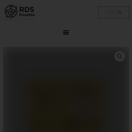
Skip
to
Cart
฿
0.00
content