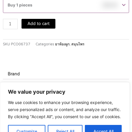
ถ่าย
Buy 1 pieces
฿
69.00
123
ชนิด
แคปซูล
Add to cart
10'S
quantity
SKU
PCO06737
Categories
ยาท้องผูก
,
สมุนไพร
Brand
Brand
We value your privacy
Chomthong
We use cookies to enhance your browsing experience,
serve personalized ads or content, and analyze our traffic.
By clicking "Accept All", you consent to our use of cookies.
Customize
Reject All
Accept All