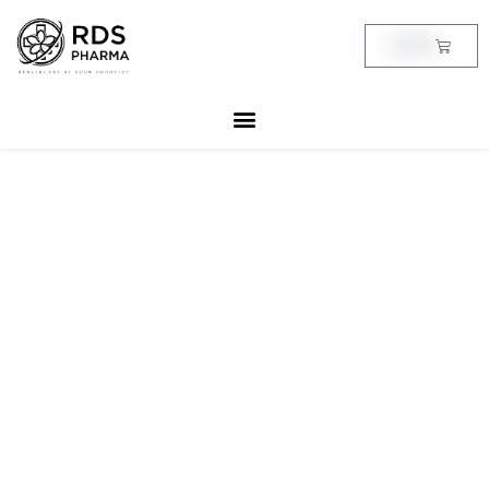
Skip
to
Cart
฿
0.00
content