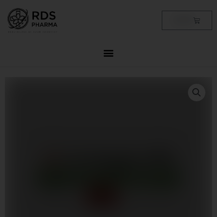
Skip
to
Cart
฿
0.00
content