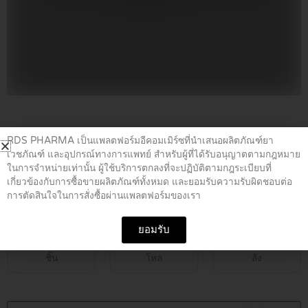
Home
/
ยาท้องเสีย ท้องร่วง
/ ยากฤษณากลั่น ตรากิเลน 15 มล.
RDS PHARMA เป็นแพลตฟอร์มอีคอมเมิร์ซที่นำเสนอผลิตภัณฑ์ยา
เวชภัณฑ์ และอุปกรณ์ทางการแพทย์ สำหรับผู้ที่ได้รับอนุญาตตามกฎหมาย
ในการจำหน่ายเท่านั้น ผู้ใช้บริการตกลงที่จะปฏิบัติตามกฎระเบียบที่
ยากฤษณากลั่น ตรากิเลน 15 มล.
เกี่ยวข้องกับการซื้อขายผลิตภัณฑ์ทั้งหมด และยอมรับความรับผิดชอบต่อ
การตัดสินใจในการสั่งซื้อผ่านแพลตฟอร์มของเรา
฿
85.00
ยอมรับ
ชิ้น
โหล
ลัง
ยา