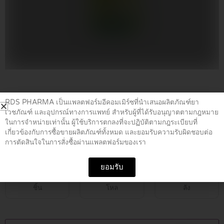
Home
/
สเปรย์แก้ปวด
/ น้ำมันยาตรามาร์วิน 70 ก.
RDS PHARMA เป็นแพลตฟอร์มอีคอมเมิร์ซที่นำเสนอผลิตภัณฑ์ยา
เวชภัณฑ์ และอุปกรณ์ทางการแพทย์ สำหรับผู้ที่ได้รับอนุญาตตามกฎหมาย
ในการจำหน่ายเท่านั้น ผู้ใช้บริการตกลงที่จะปฏิบัติตามกฎระเบียบที่
น้ำมันยาตรามาร์วิน 70 ก.
เกี่ยวข้องกับการซื้อขายผลิตภัณฑ์ทั้งหมด และยอมรับความรับผิดชอบต่อ
การตัดสินใจในการสั่งซื้อผ่านแพลตฟอร์มของเรา
฿
69.00
ยอมรับ
ชิ้น
โหล
ลัง
น้ำมัน