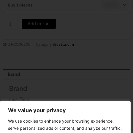
ยา
Buy 1 pieces
฿
69.00
ตรา
มาร์
วิน
Add to cart
70
ก.
quantity
SKU
PCO06208
Category
สเปรย์แก้ปวด
Brand
Brand
บุญส่งโอสถ
We value your privacy
We use cookies to enhance your browsing experience,
serve personalized ads or content, and analyze our traffic.