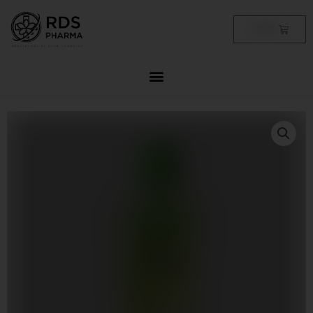
Skip
to
Cart
฿
0.00
content