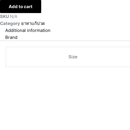
Add to cart
SKU
N/A
Category
ยาทาแก้ปวด
Additional information
Brand
Size