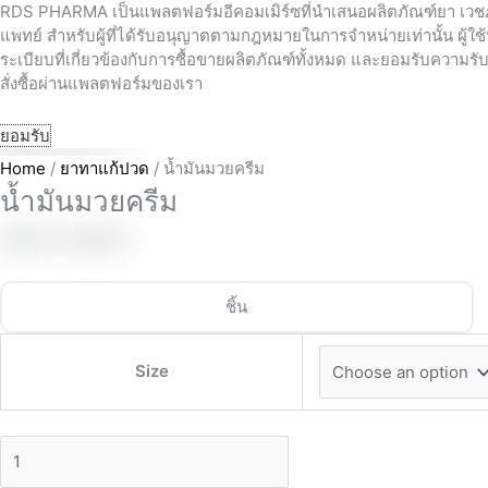
Skip
น้ำมัน
RDS PHARMA เป็นแพลตฟอร์มอีคอมเมิร์ซที่นำเสนอผลิตภัณฑ์ยา เวช
แพทย์ สำหรับผู้ที่ได้รับอนุญาตตามกฎหมายในการจำหน่ายเท่านั้น ผู้ใช
to
มวย
฿
0.00
0
Cart
ระเบียบที่เกี่ยวข้องกับการซื้อขายผลิตภัณฑ์ทั้งหมด และยอมรับความ
content
ครีม
Home
About Us
สั่งซื้อผ่านแพลตฟอร์มของเรา
quantity
🔍
ยอมรับ
Home
/
ยาทาแก้ปวด
/ น้ำมันมวยครีม
น้ำมันมวยครีม
Price
฿
49.00
–
฿
89.00
range:
฿49.00
ชิ้น
through
฿89.00
Size