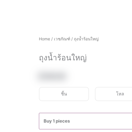
Home
/
เวชภัณฑ์
/ ถุงน้ำร้อนใหญ่
ถุงน้ำร้อนใหญ่
฿
149.00
ชิ้น
โหล
ถุง
น้ำ
Buy 1 pieces
ร้อน
ใหญ่