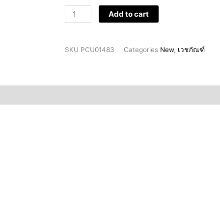
quantity
Add to cart
SKU
PCU01483
Categories
New
,
เวชภัณฑ์