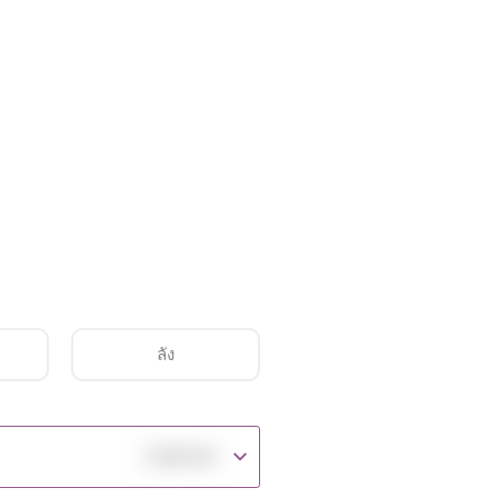
ลัง
฿
149.00