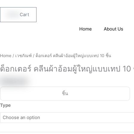
Skip
to
฿
0.00
Cart
content
Home
About Us
ด็
อก
เตอร์
Home
/
เวชภัณฑ์
/ ด็อกเตอร์ คลีนผ้าอ้อมผู้ใหญ่แบบเทป 10 ชิ้น
คลี
ด็อกเตอร์ คลีนผ้าอ้อมผู้ใหญ่แบบเทป 10 ช
น
ผ้า
฿
199.00
อ้อม
ผู้ใหญ่
ชิ้น
แบบ
เทป
Type
10
ชิ้น
quantity