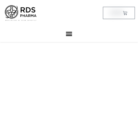
Skip
to
Cart
฿
0.00
content