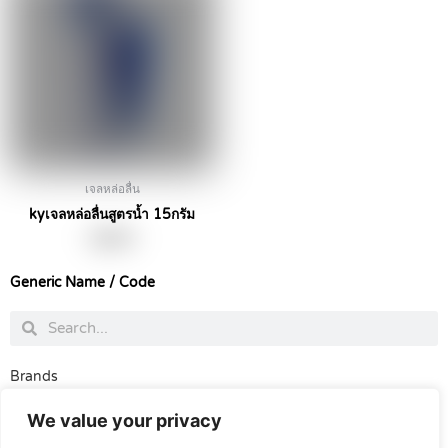
เจลหล่อลื่น
kyเจลหล่อลื่นสูตรน้ำ 15กรัม
฿
69.00
Generic Name / Code
Search
Search
Brands
We value your privacy
Categories