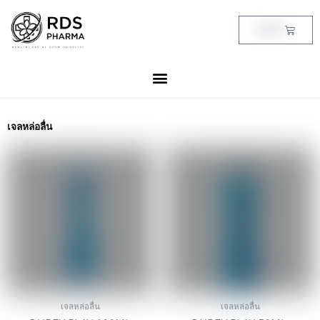
Skip
to
Cart
฿
0.00
content
เจลหล่อลื่น
เจลหล่อลื่น
เจลหล่อลื่น