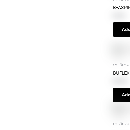
B-ASPIR
฿
5.00
Add
ยาแก้ปวด 
BUFLEX
฿
30.00
Add
ยาแก้ปวด 