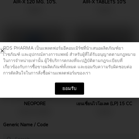
AIR-X 120 MG. 10’S.
AIR-X TABLETS 10’S
the
฿
25.00
฿
15.00
product
page
This
product
has
RDS PHARMA เป็นแพลตฟอร์มอีคอมเมิร์ซที่นำเสนอผลิตภัณฑ์ยา
multiple
เวชภัณฑ์ และอุปกรณ์ทางการแพทย์ สำหรับผู้ที่ได้รับอนุญาตตามกฎหมาย
variants.
ในการจำหน่ายเท่านั้น ผู้ใช้บริการตกลงที่จะปฏิบัติตามกฎระเบียบที่
The
เกี่ยวข้องกับการซื้อขายผลิตภัณฑ์ทั้งหมด และยอมรับความรับผิดชอบต่อ
options
การตัดสินใจในการสั่งซื้อผ่านแพลตฟอร์มของเรา
may
be
ยอมรับ
chosen
ยาสามัญประจำบ้าน
ยาสามัญประจำบ้าน
on
NEOPORE
เยนเชี่ยนไวโอเลต (LP) 15 CC
the
Price
฿
14.00
–
฿
25.00
฿
10.00
product
range:
page
฿14.00
Generic Name / Code
through
฿25.00
Search
Search