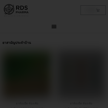
Skip
to
Cart
฿
0.00
content
ยาสามัญประจำบ้าน
This
product
has
multiple
variants.
The
options
may
be
chosen
ยาท้องอืด ท้องเฟ้อ
ยาท้องอืด ท้องเฟ้อ
on