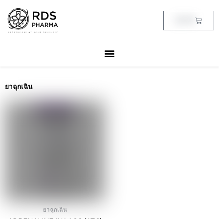
Skip
to
Cart
฿
0.00
content
ยาฉุกเฉิน
ยาฉุกเฉิน