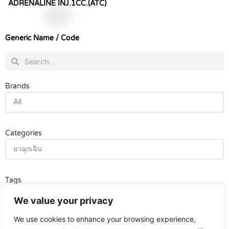
ADRENALINE INJ.1CC.(ATC)
฿
15.00
Generic Name / Code
Search
Search
Brands
All
Categories
ยาฉุกเฉิน
Tags
All
We value your privacy
We use cookies to enhance your browsing experience,