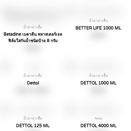
น้ำยาฆ่าเชื้อ
น้ำยาฆ่าเชื้อ
BETTER LIFE 1000 ML
Betadine เบตาดีน พลาสเตอร์เจล
฿
290.00
ฟิล์มใสกันน้ำชนิดป้าย 8 กรัม
฿
165.00
This
product
น้ำยาฆ่าเชื้อ
น้ำยาฆ่าเชื้อ
has
Dettol
DETTOL 1000 ML
multiple
Price
฿
69.00
–
฿
459.00
฿
559.00
variants.
range:
The
฿69.00
through
options
฿459.00
may
be
น้ำยาฆ่าเชื้อ
New
chosen
DETTOL 125 ML
DETTOL 4000 ML