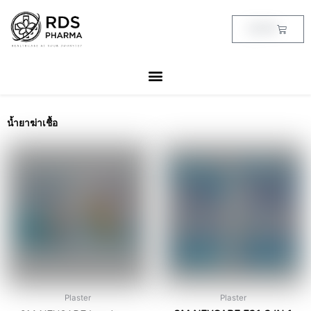
Skip
to
Cart
฿
0.00
content
น้ำยาฆ่าเชื้อ
This
This
product
product
has
has
multiple
multiple
variants.
variants.
The
The
options
options
may
may
be
be
chosen
chosen
Plaster
Plaster
on
on