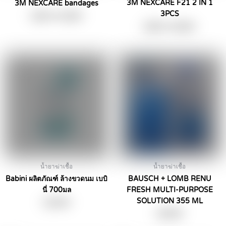
3M NEXCARE F21 2 IN 1
3M NEXCARE bandages
the
the
3PCS
Price
฿
18.00
–
฿
29.00
product
product
range:
Price
฿
49.00
–
฿
65.00
page
page
฿18.00
range:
through
฿49.00
฿29.00
through
฿65.00
น้ำยาฆ่าเชื้อ
น้ำยาฆ่าเชื้อ
Babini ผลิตภัณฑ์ ล้างขวดนม เบบิ
BAUSCH + LOMB RENU
นี่ 700มล
FRESH MULTI-PURPOSE
SOLUTION 355 ML
฿
129.00
฿
199.00