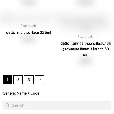
on
฿
129.00
฿
1,495.00
the
product
page
น้ำยาฆ่าเชื้อ
dettol multi surface 225ml
น้ำยาฆ่าเชื้อ
฿
125.00
dettol เดทตอล เจลล้างมืออนามัย
สูตรหอมสดชื่นผสมอโลเวร่า 50
มล.
฿
69.00
1
2
3
→
Generic Name / Code
Search
Search