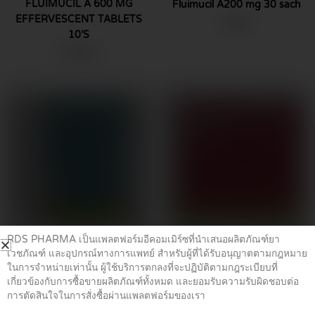
FLUIMUCIL A 600 MG
Fluimucil A200 mg 30 sach
EFFERVESCENT TABLETS
฿
9.00
10’S
฿
179.00
RDS PHARMA เป็นแพลตฟอร์มอีคอมเมิร์ซที่นำเสนอผลิตภัณฑ์ยา
ยาแก้ไอ ขับเสมหะ
ยาฆ่าเชื้อ
เวชภัณฑ์ และอุปกรณ์ทางการแพทย์ สำหรับผู้ที่ได้รับอนุญาตตามกฎหมาย
Fluimucil A600 mg
monurol 3g
ในการจำหน่ายเท่านั้น ผู้ใช้บริการตกลงที่จะปฏิบัติตามกฎระเบียบที่
เกี่ยวข้องกับการซื้อขายผลิตภัณฑ์ทั้งหมด และยอมรับความรับผิดชอบต่อ
฿
190.00
฿
490.00
การตัดสินใจในการสั่งซื้อผ่านแพลตฟอร์มของเรา