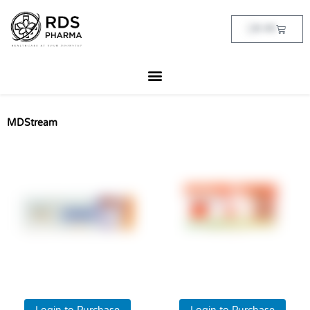
Skip
to
Cart
฿
0.00
content
MDStream