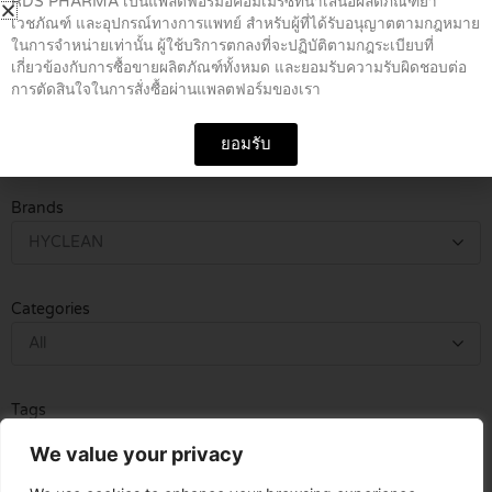
RDS PHARMA เป็นแพลตฟอร์มอีคอมเมิร์ซที่นำเสนอผลิตภัณฑ์ยา
HYCLEAN ไฮคลีน ทิชชู่เปียก กลิ่น
เวชภัณฑ์ และอุปกรณ์ทางการแพทย์ สำหรับผู้ที่ได้รับอนุญาตตามกฎหมาย
พีช anti-bacterial 50+6 sheets
ในการจำหน่ายเท่านั้น ผู้ใช้บริการตกลงที่จะปฏิบัติตามกฎระเบียบที่
฿
190.00
เกี่ยวข้องกับการซื้อขายผลิตภัณฑ์ทั้งหมด และยอมรับความรับผิดชอบต่อ
การตัดสินใจในการสั่งซื้อผ่านแพลตฟอร์มของเรา
Generic Name / Code
ยอมรับ
Search
Search
Brands
HYCLEAN
Categories
All
Tags
All
We value your privacy