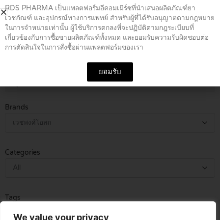
Login to Purchase
RDS PHARMA เป็นแพลตฟอร์มอีคอมเมิร์ซที่นำเสนอผลิตภัณฑ์ยา
ยาแก้ปวด ลดไข้
เวชภัณฑ์ และอุปกรณ์ทางการแพทย์ สำหรับผู้ที่ได้รับอนุญาตตามกฎหมาย
ในการจำหน่ายเท่านั้น ผู้ใช้บริการตกลงที่จะปฏิบัติตามกฎระเบียบที่
จันทร์ลีลา 100 แคปซูล
เกี่ยวข้องกับการซื้อขายผลิตภัณฑ์ทั้งหมด และยอมรับความรับผิดชอบต่อ
฿
199.00
การตัดสินใจในการสั่งซื้อผ่านแพลตฟอร์มของเรา
Generic Name / Code
ยอมรับ
Search
Search
Brands
เวชพงศ์โอสถ
Categories
All
Tags
All
We value your privacy