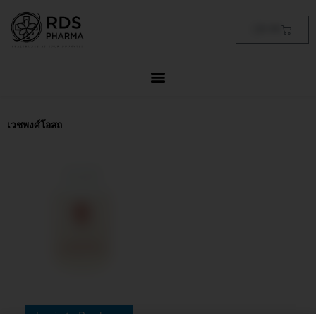
Skip
to
Cart
฿
0.00
content
เวชพงศ์โอสถ